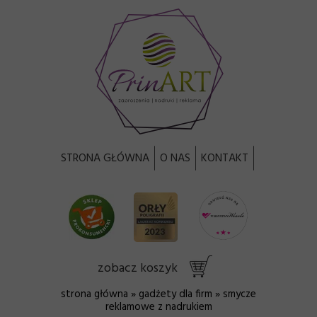
STRONA GŁÓWNA
O NAS
KONTAKT
zobacz koszyk
strona główna
»
gadżety dla firm
» smycze
reklamowe z nadrukiem