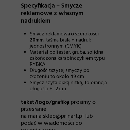
Specyfikacja – Smycze
reklamowe z własnym
nadrukiem
Smycz reklamowa o szerokości
20mm
, taśma biała + nadruk
jednostronnym (CMYK)
Materiał poliester, gruba, solidna
zakończona karabińczykiem typu
RYBKA
Długość zszytej smyczy po
złożeniu to około 49 cm
Smycz szyta białą nitką, tolerancja
długości +- 2 cm
tekst/logo/grafikę
prosimy o
przesłanie
na maila sklep@prinart.pl lub
podać w wiadomości do