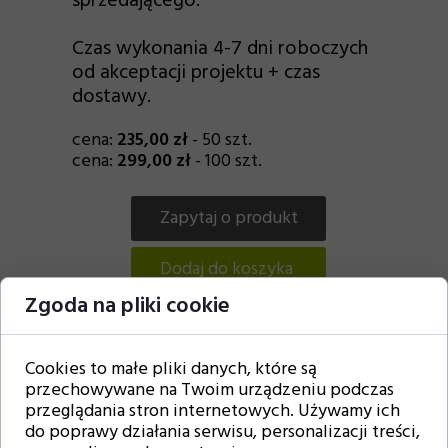
sprzedającego.
Czas wykonania 4-7 dni roboczych
od akceptacji projektu + czas
dostawy.
cena:
235,00 zł
- 50 szt.
cena:
299,00 zł
- 100 szt.
Zapytaj o produkt
Dodaj do koszyka
Zgoda na pliki cookie
Cookies to małe pliki danych, które są
przechowywane na Twoim urządzeniu podczas
przeglądania stron internetowych. Używamy ich
do poprawy działania serwisu, personalizacji treści,