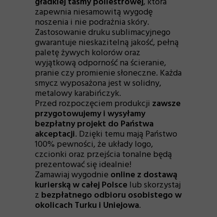
gładkiej taśmy poliestrowej
, która
zapewnia niesamowitą wygodę
noszenia i nie podrażnia skóry.
Zastosowanie druku sublimacyjnego
gwarantuje nieskazitelną jakość, pełną
paletę żywych kolorów oraz
wyjątkową odporność na ścieranie,
pranie czy promienie słoneczne. Każda
smycz wyposażona jest w solidny,
metalowy karabińczyk.
Przed rozpoczęciem produkcji
zawsze
przygotowujemy i wysyłamy
bezpłatny projekt do Państwa
akceptacji
. Dzięki temu mają Państwo
100% pewności, że układy logo,
czcionki oraz przejścia tonalne będą
prezentować się idealnie!
Zamawiaj wygodnie
online z dostawą
kurierską w całej Polsce
lub skorzystaj
z
bezpłatnego odbioru osobistego w
okolicach Turku i Uniejowa
.