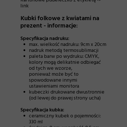
Kartonowe pudełeczko z etykietą ->
link
Kubki folkowe z kwiatami na
prezent - informacje:
Specyfikacja nadruku:
max. wielkość nadruku: 9cm x 20cm
nadruk metodą termosublimacji
paleta barw po wydruku: CMYK,
kolory mogą delikatnie odbiegać
od tych we wzorze,
ponieważ może być to
spowodowane innymi
ustawieniami monitora
kubeczki drukowane dwustronnie
(od lewej do prawej strony ucha)
Specyfikacja kubka:
ceramiczny kubek o pojemności:
330 ml