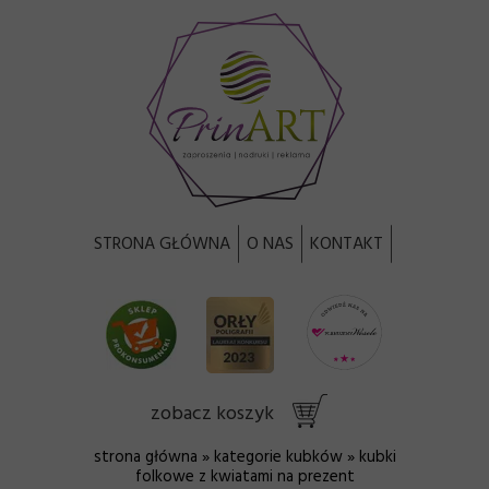
STRONA GŁÓWNA
O NAS
KONTAKT
zobacz koszyk
strona główna
»
kategorie kubków
» kubki
folkowe z kwiatami na prezent