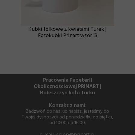
Kubki folkowe z kwiatami Turek |
Fotokubki Prinart wzór 13
Pracownia Papeterii
Okolicznościowej PRINART |
Boleszczyn koło Turku
Kontakt z nami:
Zadzwoń do nas lub napisz, jesteśmy do
Twojej dyspozycji od poniedziałku do piątku,
od 10:00 do 16:00.
e-mail: sklep@prinart.pl