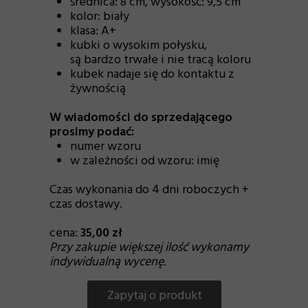
średnica: 8 cm
,
wysokość: 9,5 cm
kolor: biały
klasa: A+
kubki o wysokim połysku,
są bardzo trwałe i nie tracą koloru
kubek nadaje się do kontaktu z
żywnością
W wiadomości do sprzedającego
prosimy podać:
numer wzoru
w zależności od wzoru: imię
Czas wykonania do 4 dni roboczych +
czas dostawy.
cena:
35,00 zł
Przy zakupie większej ilość wykonamy
indywidualną wycenę.
Zapytaj o produkt