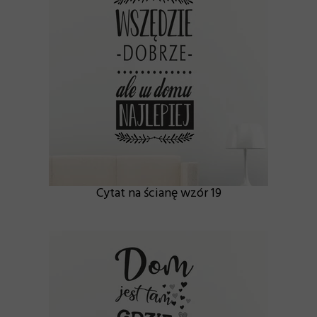
Cytat na ścianę wzór 19