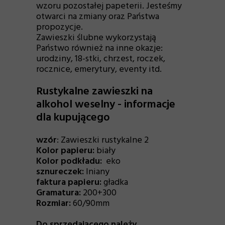
wzoru pozostałej papeterii. Jesteśmy
otwarci na zmiany oraz Państwa
propozycje.
Zawieszki ślubne wykorzystają
Państwo również na inne okazje:
urodziny, 18-stki, chrzest, roczek,
rocznice, emerytury, eventy itd.
Rustykalne zawieszki na
alkohol weselny - informacje
dla kupującego
wzór
:
Z
awieszki rustykalne 2
Kolor papieru:
biały
Kolor podkładu:
eko
sznureczek:
lniany
faktura papieru:
gładka
Gramatura:
200+300
Rozmiar:
60/90mm
Do sprzedającego należy