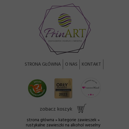
STRONA GŁÓWNA
O NAS
KONTAKT
zobacz koszyk
strona główna
»
kategorie zawieszek
»
rustykalne z
awieszki na alkohol weselny