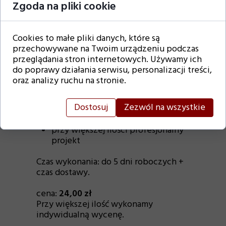
Prosimy w wiadomości do
Zgoda na pliki cookie
sprzedającego podać:
numer czcionki
tekst, grafikę do nadruku
Cookies to małe pliki danych, które są
dodatkowe informacje : np odcień
przechowywane na Twoim urządzeniu podczas
napisów
przeglądania stron internetowych. Używamy ich
do poprawy działania serwisu, personalizacji treści,
Dodatkowe informacje:
oraz analizy ruchu na stronie.
Zdjęcie, imię lub własny projekt
prześlij nam na maila:
Dostosuj
Zezwól na wszystkie
sklep@prinart.pl
prosty projekt w cenie
przy większej ilości profesjonalny
projekt
Czas wykonania: do 5 dni roboczych +
czas dostawy.
cena:
24,00 zł
Przy większej ilość wykonamy
indywidualną wycenę.