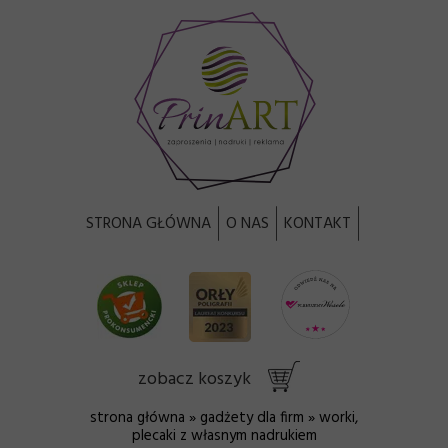
STRONA GŁÓWNA
O NAS
KONTAKT
zobacz koszyk
strona główna
»
gadżety dla firm
» worki,
plecaki z własnym nadrukiem