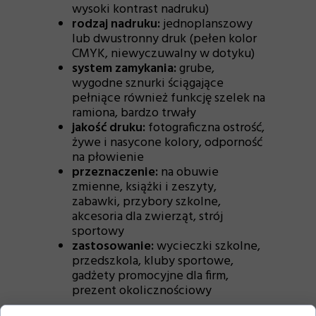
wysoki kontrast nadruku)
rodzaj nadruku:
jednoplanszowy
lub dwustronny druk (pełen kolor
CMYK, niewyczuwalny w dotyku)
system zamykania:
grube,
wygodne sznurki ściągające
pełniące również funkcję szelek na
ramiona, bardzo trwały
jakość druku:
fotograficzna ostrość,
żywe i nasycone kolory, odporność
na płowienie
przeznaczenie:
na obuwie
zmienne, książki i zeszyty,
zabawki, przybory szkolne,
akcesoria dla zwierząt, strój
sportowy
zastosowanie:
wycieczki szkolne,
przedszkola, kluby sportowe,
gadżety promocyjne dla firm,
prezent okolicznościowy