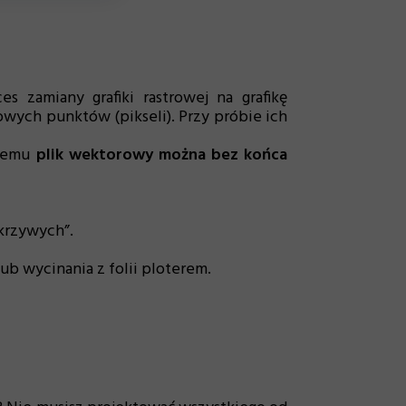
 zamiany grafiki rastrowej na grafikę
orowych punktów (pikseli). Przy próbie ich
 temu
plik wektorowy można bez końca
krzywych”.
 wycinania z folii ploterem.