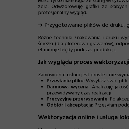
Masz tylko małe logo ze starej wizytówk
zera. Odwzorowuję grafiki ze słabych
profesjonalny wygląd.
➔ Przygotowanie plików do druku, gr
Różne techniki znakowania i druku wy
ścieżki (dla ploterów i grawerów), odp
eliminuje błędy podczas produkcji.
Jak wygląda proces wektoryzacji
Zamówienie usługi jest proste i nie wym
Przesłanie pliku:
Wysyłasz swój plik 
Darmowa wycena:
Analizuję jakość
przewidywany czas realizacji.
Precyzyjne przerysowanie:
Po akcep
Odbiór i akceptacja:
Przesyłam podg
Wektoryzacja online i usługa lok