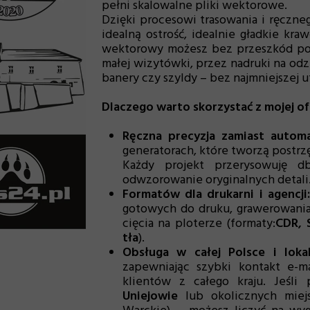
pełni skalowalne pliki wektorowe.
Dzięki procesowi trasowania i ręczn
idealną ostrość, idealnie gładkie kr
wektorowy możesz bez przeszkód po
małej wizytówki, przez nadruki na od
banery czy szyldy – bez najmniejszej ut
Dlaczego warto skorzystać z mojej o
Ręczna precyzja zamiast autom
generatorach, które tworzą postrz
Każdy projekt przerysowuję db
odwzorowanie oryginalnych detali
Formatów dla drukarni i agencji:
gotowych do druku, grawerowani
cięcia na ploterze (formaty:
CDR, 
tła
).
Obsługa w całej Polsce i lokal
zapewniając szybki kontakt e-ma
klientów z całego kraju. Jeśli
Uniejowie
lub okolicznych miej