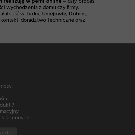
realizuję w pełni online
– cały proces,
ci wychodzenia z domu czy firmy.
iałalność w
Turku, Uniejowie, Dobrej,
 kontakt, doradztwo techniczne oraz
tności
ści
dukt ?
amacyjny
jek ściennych
wrotu