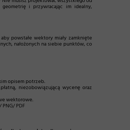
u? Nie musisz projektować wszystkiego od
 geometrię i przywracając im idealny,
 aby powstałe wektory miały zamknięte
dnych, nałożonych na siebie punktów, co
tkim opisem potrzeb.
ezpłatną, niezobowiązującą wycenę oraz
zywe wektorowe.
G/ PNG/ PDF