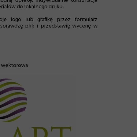
odną opiekę, indywidualne konsultacje
iałów do lokalnego druku.
je logo lub grafikę przez formularz
 sprawdzę plik i przedstawię wycenę w
a wektorowa