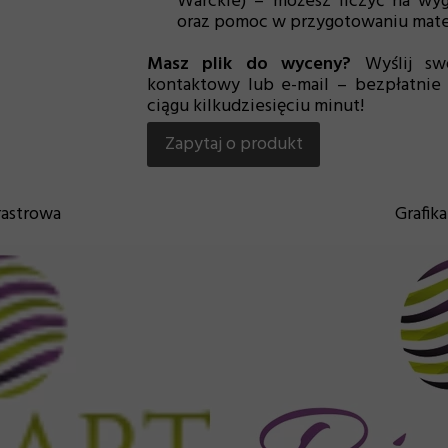
Warckie) – możesz liczyć na wyg
oraz pomoc w przygotowaniu mater
Masz plik do wyceny?
Wyślij swo
kontaktowy lub e-mail – bezpłatnie
ciągu kilkudziesięciu minut!
Zapytaj o produkt
rastrowa
Grafik