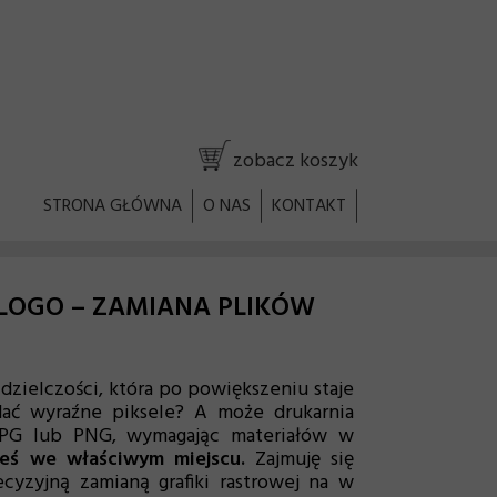
zobacz koszyk
STRONA GŁÓWNA
O NAS
KONTAKT
 LOGO – ZAMIANA PLIKÓW
ozdzielczości, która po powiększeniu staje
dać wyraźne piksele? A może drukarnia
JPG lub PNG, wymagając materiałów w
teś we właściwym miejscu.
Zajmuję się
ecyzyjną zamianą grafiki rastrowej na w