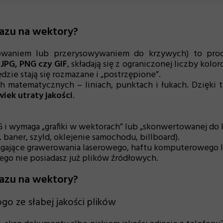
azu na wektory?
owaniem lub przerysowywaniem do krzywych) to proces
k
JPG, PNG czy GIF
, składają się z ograniczonej liczby kol
dzie stają się rozmazane i „postrzępione”.
ch matematycznych – liniach, punktach i łukach. Dzięki
wiek utraty jakości
.
 i wymaga „grafiki w wektorach” lub „skonwertowanej do 
baner, szyld, oklejenie samochodu, billboard).
jące grawerowania laserowego, haftu komputerowego lub
rego nie posiadasz już plików źródłowych.
azu na wektory?
o ze słabej jakości plików