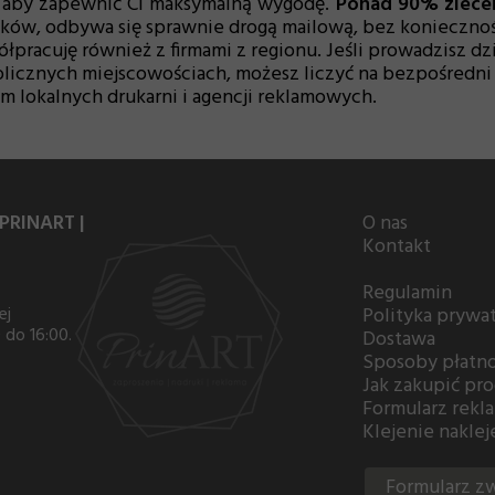
k, aby zapewnić Ci maksymalną wygodę.
Ponad 90% zleceń 
ków, odbywa się sprawnie drogą mailową, bez koniecznoś
łpracuję również z firmami z regionu. Jeśli prowadzisz dz
licznych miejscowościach, możesz liczyć na bezpośredni
 lokalnych drukarni i agencji reklamowych.
 PRINART |
O nas
Kontakt
Regulamin
ej
Polityka prywa
 do 16:00.
Dostawa
Sposoby płatno
Jak zakupić pro
Formularz rekl
Klejenie nakle
Formularz z