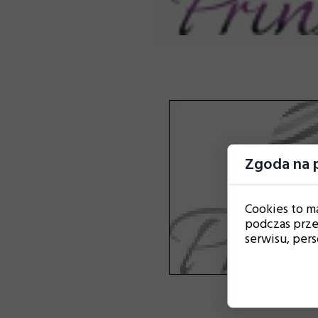
Zgoda na p
Cookies to m
podczas prze
serwisu, perso