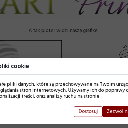
A tak ploter widzi naszą grafikę
liki cookie
ałe pliki danych, które są przechowywane na Twoim urzą
glądania stron internetowych. Używamy ich do poprawy d
nalizacji treści, oraz analizy ruchu na stronie.
Dostosuj
Zezwól n