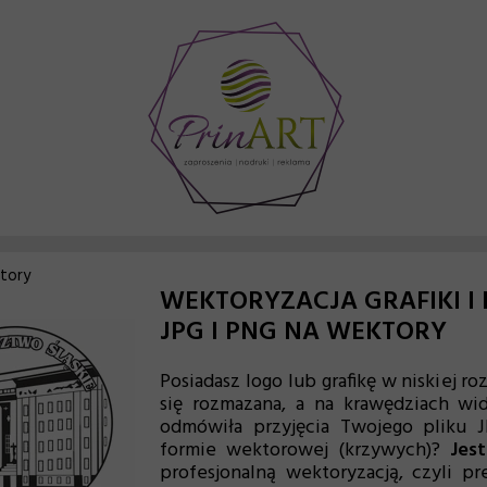
ktory
WEKTORYZACJA GRAFIKI I
JPG I PNG NA WEKTORY
Posiadasz logo lub grafikę w niskiej r
się rozmazana, a na krawędziach wi
odmówiła przyjęcia Twojego pliku 
formie wektorowej (krzywych)?
Jes
profesjonalną wektoryzacją, czyli pr