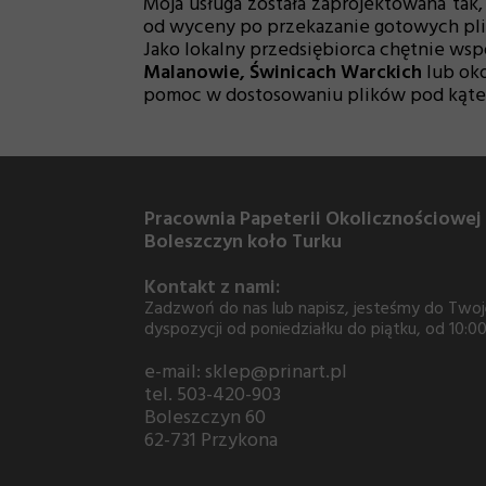
Moja usługa została zaprojektowana ta
od wyceny po przekazanie gotowych pli
Jako lokalny przedsiębiorca chętnie wspó
Malanowie, Świnicach Warckich
lub oko
pomoc w dostosowaniu plików pod kątem
Pracownia Papeterii Okolicznościowej
Boleszczyn koło Turku
Kontakt z nami:
Zadzwoń do nas lub napisz, jesteśmy do Twoj
dyspozycji od poniedziałku do piątku, od 10:00
e-mail: sklep@prinart.pl
tel. 503-420-903
Boleszczyn 60
62-731 Przykona