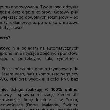
ego przerysowywania, Twoje logo odzyska
awędzie oraz głębię kolorów. Gotowy plik
większać do dowolnych rozmiarów – od
zieży reklamowej, aż po wielkoformatowe
raty jakości.
ferty?
atów:
Nie polegam na automatycznych
ępione linie i tysiące zbędnych punktów.
ając o perfekcyjne łuki, symetrię i
.
Po zakończeniu prac otrzymujesz pliki
a laserowego, haftu komputerowego czy
SVG, PDF
oraz wysokiej jakości
PNG bez
nie:
Usługę realizuję w
100% online
,
ilowy i sprawną realizację zleceń dla
 prowadzisz firmę lokalnie – w
Turku,
scowościach (Dobra, Malanów, Świnice