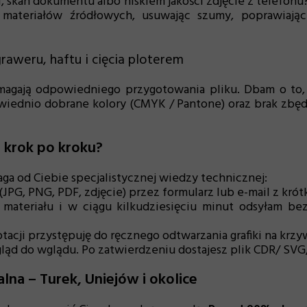
i, skan dokumentu albo niskiem jakości zdjęcie z telefon
 materiałów źródłowych, usuwając szumy, poprawiając
aweru, haftu i cięcia ploterem
magają odpowiedniego przygotowania pliku. Dbam o to,
owiednio dobrane kolory (CMYK / Pantone) oraz brak zbę
 krok po kroku?
aga od Ciebie specjalistycznej wiedzy technicznej:
(JPG, PNG, PDF, zdjęcie) przez formularz lub e-mail z kró
 materiału i w ciągu kilkudziesięciu minut odsyłam b
tacji przystępuję do ręcznego odtwarzania grafiki na kr
ląd do wglądu. Po zatwierdzeniu dostajesz plik CDR/ SV
alna – Turek, Uniejów i okolice