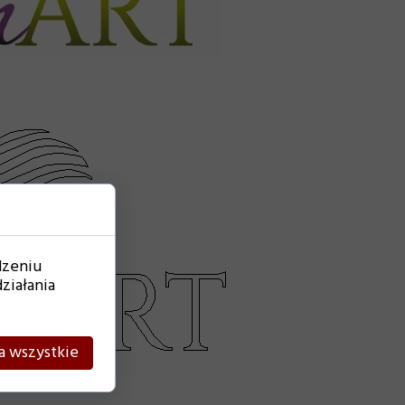
dzeniu
ziałania
a wszystkie