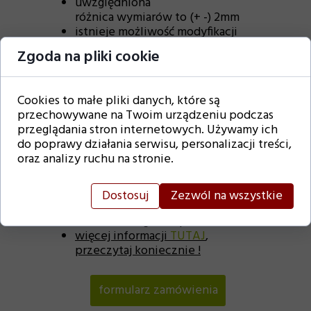
uwzględniona
różnica wymiarów to (+ -) 2mm
istnieje możliwość modyfikacji
tekstu
Zgoda na pliki cookie
nie ingerujemy w przesłaną listę
gości. Od Państwa zależy czy
nazwiska będą wypisane w formie
Cookies to małe pliki danych, które są
odmienionej
przechowywane na Twoim urządzeniu podczas
listę gości należy przesłać w
przeglądania stron internetowych. Używamy ich
zwykłym programie tekstowym
do poprawy działania serwisu, personalizacji treści,
(bez tabelek, numeracji) oraz w
oraz analizy ruchu na stronie.
pliku JPG z numeracją, jedno pod
drugim
wykonamy również zaproszenia z
Dostosuj
Zezwól na wszystkie
wykropkowanym miejscem do
samodzielnego uzupełnienia
więcej informacji
TUTAJ
,
przeczytaj koniecznie !
formularz zamówienia