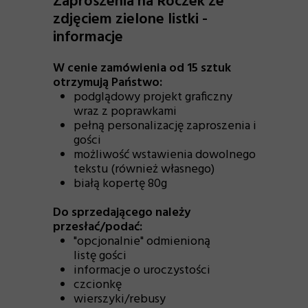
Zaproszenia na Roczek ze
zdjęciem zielone listki -
informacje
W cenie zamówienia od 15 sztuk
otrzymują Państwo:
podglądowy projekt graficzny
wraz z poprawkami
pełną personalizację zaproszenia i
gości
możliwość wstawienia dowolnego
tekstu (również własnego)
białą kopertę 80g
Do sprzedającego należy
przesłać/podać:
"opcjonalnie" odmienioną
listę gości
informacje o uroczystości
czcionkę
wierszyki/rebusy