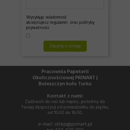
Wysyłając wiadomość
akceptujesz regulamin oraz politykę
prywatności
Zapytaj o usługę
Pracownia Papeterii
Okolicznościowej PRINART |
Boleszczyn koło Turku
Kontakt z nami:
Zadzwoń do nas lub napisz, jesteśmy do
Twojej dyspozycji od poniedziałku do piątku,
od 10:00 do 16:00.
e-mail: sklep@prinart.pl