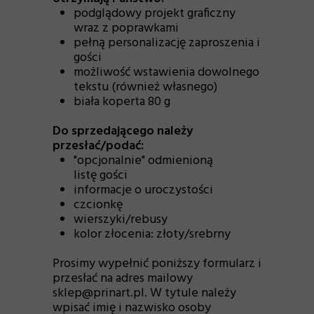
podglądowy projekt graficzny
wraz z poprawkami
pełną personalizację zaproszenia i
gości
możliwość wstawienia dowolnego
tekstu (również własnego)
biała koperta 80 g
Do sprzedającego należy
przesłać/podać:
"opcjonalnie" odmienioną
listę gości
informacje o uroczystości
czcionkę
wierszyki/rebusy
kolor złocenia: złoty/srebrny
Prosimy wypełnić poniższy formularz i
przesłać na adres mailowy
sklep@prinart.pl. W tytule należy
wpisać imię i nazwisko osoby