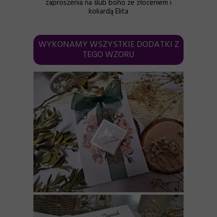
zaproszenia na ślub boho ze złoceniem i
kokardą Elita
WYKONAMY WSZYSTKIE DODATKI Z
TEGO WZORU