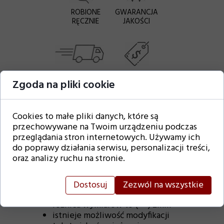
ROBIONE
GWARANCJA
RĘCZNIE
JAKOŚCI
GWARANCJA
UCZCIWA
Zgoda na pliki cookie
DOSTAWY
CENA
Cookies to małe pliki danych, które są
Uwaga:
przechowywane na Twoim urządzeniu podczas
kolory mogą delikatnie odbiegać
przeglądania stron internetowych. Używamy ich
od tych we wzorze,
do poprawy działania serwisu, personalizacji treści,
ponieważ może być to
oraz analizy ruchu na stronie.
spowodowane innymi
ustawieniami monitora
paleta barw CMYK
Dostosuj
Zezwól na wszystkie
uwzględniona
różnica wymiarów to (+ -) 2mm
istnieje możliwość modyfikacji