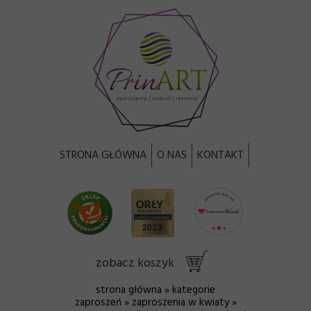
STRONA GŁÓWNA
O NAS
KONTAKT
zobacz koszyk
strona główna
»
kategorie
zaproszeń
»
zaproszenia w kwiaty
»