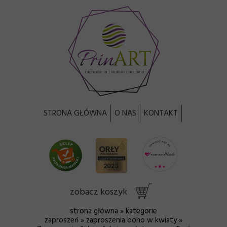
STRONA GŁÓWNA
O NAS
KONTAKT
zobacz koszyk
strona główna
»
kategorie
zaproszeń
»
zaproszenia boho w kwiaty
»