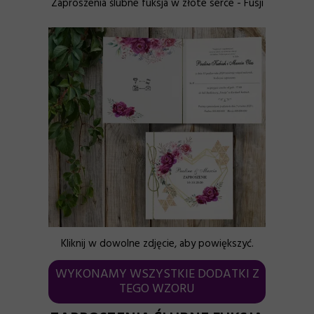
Zaproszenia ślubne fuksja w złote serce - Fusji
Kliknij w dowolne zdjęcie, aby powiększyć.
WYKONAMY WSZYSTKIE DODATKI Z
TEGO WZORU