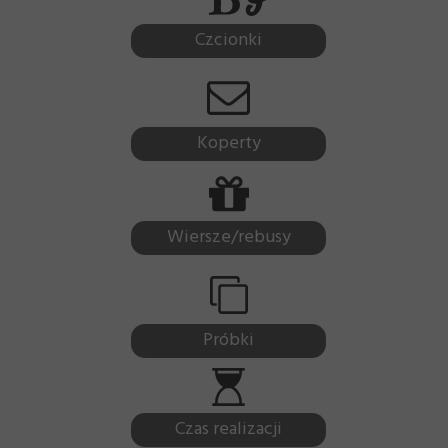
Czcionki
Koperty
Wiersze/rebusy
Próbki
Czas realizacji