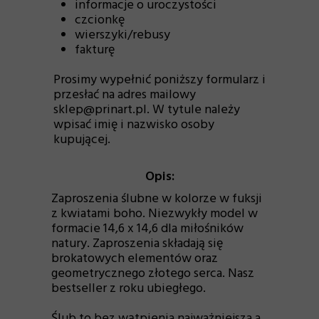
informacje o uroczystości
czcionkę
wierszyki/rebusy
fakturę
Prosimy wypełnić poniższy formularz i
przesłać na adres mailowy
sklep@prinart.pl. W tytule należy
wpisać imię i nazwisko osoby
kupującej.
Opis:
Zaproszenia ślubne w kolorze w fuksji
z kwiatami boho. Niezwykły model w
formacie 14,6 x 14,6 dla miłośników
natury. Zaproszenia składają się
brokatowych elementów oraz
geometrycznego złotego serca. Nasz
bestseller z roku ubiegłego.
Ślub to bez wątpienia najważniejsza a