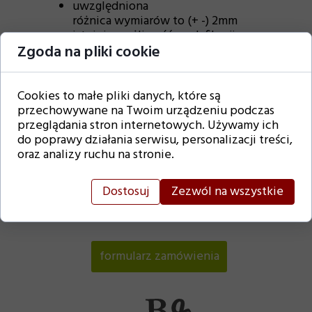
uwzględniona
różnica wymiarów to (+ -) 2mm
istnieje możliwość modyfikacji
Zgoda na pliki cookie
tekstu jak również zmian
kolorystycznych
dla zainteresowanych wyślemy
wgląd do przykładowego środka
Cookies to małe pliki danych, które są
zaproszenia
przechowywane na Twoim urządzeniu podczas
nie ingerujemy w przesłaną listę
przeglądania stron internetowych. Używamy ich
gości. Od Państwa zależy czy
do poprawy działania serwisu, personalizacji treści,
nazwiska będą wypisane w formie
oraz analizy ruchu na stronie.
odmienionej
w przypadku braku informacji o
Dostosuj
Zezwól na wszystkie
fakturze, papier wybieramy
losowo
formularz zamówienia