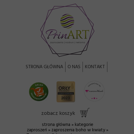
STRONA GŁÓWNA
O NAS
KONTAKT
zobacz koszyk
strona główna
»
kategorie
zaproszeń
»
zaproszenia boho w kwiaty
»