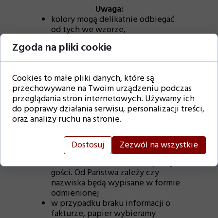
Uwaga:
kolory mogą delikatnie odbiegać
od tych we wzorze,
ponieważ może być to
Zgoda na pliki cookie
spowodowane innymi
ustawieniami monitora
paleta barw CMYK
Cookies to małe pliki danych, które są
uwzględniona
przechowywane na Twoim urządzeniu podczas
różnica wymiarów to (+ -) 2mm
przeglądania stron internetowych. Używamy ich
istnieje możliwość modyfikacji
do poprawy działania serwisu, personalizacji treści,
tekstu jak również zmian
oraz analizy ruchu na stronie.
kolorystycznych
dla zainteresowanych wyślemy
wgląd do przykładowego środka
Dostosuj
Zezwól na wszystkie
zaproszenia
nie ingerujemy w przesłaną listę
gości. Od Państwa zależy czy
nazwiska będą wypisane w formie
odmienionej
w przypadku braku informacji o
fakturze, papier wybieramy