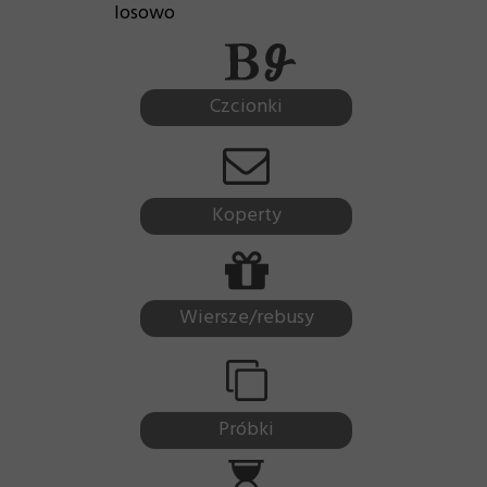
losowo
Czcionki
Koperty
Wiersze/rebusy
Próbki