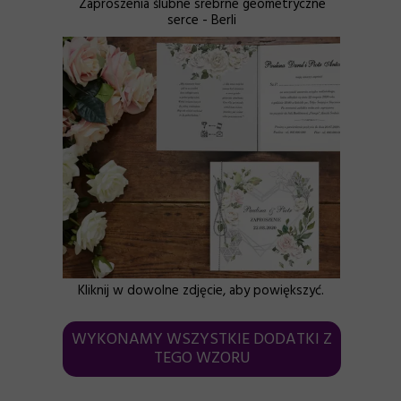
Zaproszenia ślubne srebrne geometryczne
serce - Berli
Kliknij w dowolne zdjęcie, aby powiększyć.
WYKONAMY WSZYSTKIE DODATKI Z
TEGO WZORU