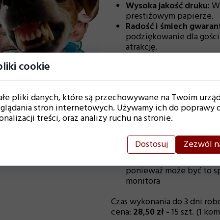
Wysoka jakość druku:
Wy
prestiżowym papierze.
Radość i śmiech gwara
podziękowanie dla gośc
atrakcję.
liki cookie
W wiadomości do sprzedaj
imię
datę urodzin
ałe pliki danych, które są przechowywane na Twoim urzą
zdjęcie solenizanta/sol
glądania stron internetowych. Używamy ich do poprawy d
informację czy koła wysł
nalizacji treści, oraz analizy ruchu na stronie.
do samodzielnego naklej
naszych preferencji)
Dostosuj
Zezwól n
Uwaga:
kolory mogą delikatnie 
ponieważ może być to 
monitora
Czas wykonania do 3 dni rob
cena:
28,50 zł -
15 szt. (1 ko