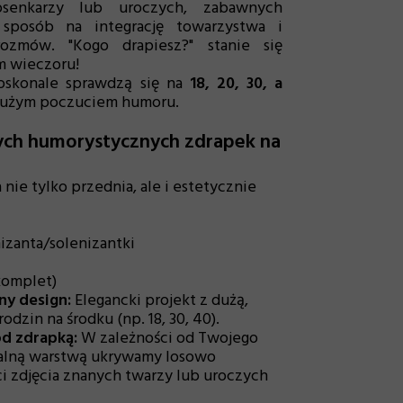
osenkarzy lub uroczych, zabawnych
sposób na integrację towarzystwa i
ozmów. "Kogo drapiesz?" stanie się
m wieczoru!
oskonale sprawdzą się na
18, 20, 30, a
dużym poczuciem humoru.
ych humorystycznych zdrapek na
nie tylko przednia, ale i estetycznie
nizanta/solenizantki
 komplet)
ny design:
Elegancki projekt z dużą,
dzin na środku (np. 18, 30, 40).
d zdrapką:
W zależności od Twojego
ralną warstwą ukrywamy losowo
ci zdjęcia znanych twarzy lub uroczych