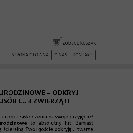
zobacz koszyk
STRONA GŁÓWNA
O NAS
KONTAKT
 URODZINOWE – ODKRYJ
SÓB LUB ZWIERZĄT!
moru i zaskoczenia na swoje przyjęcie?
urodzinowe
to absolutny hit! Zamiast
 ścieralną Twoi goście odkryją… twarze