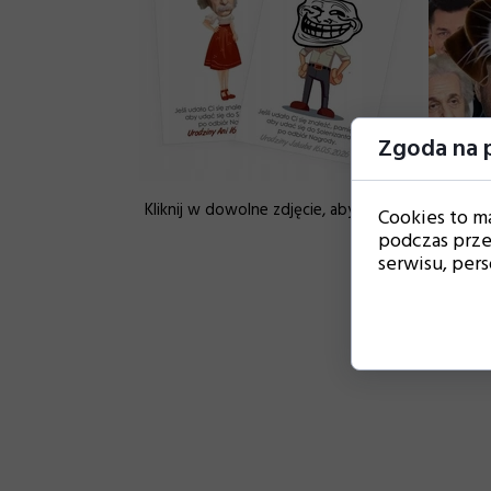
Zgoda na p
Kliknij w dowolne zdjęcie, aby powiększyć.
Cookies to m
podczas prze
serwisu, perso