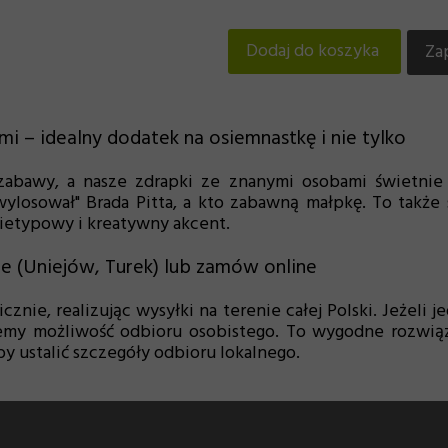
Dodaj do koszyka
Za
mi – idealny dodatek na osiemnastkę i nie tylko
 zabawy, a nasze zdrapki ze znanymi osobami świetnie 
losował" Brada Pitta, a kto zabawną małpkę. To także
 nietypowy i kreatywny akcent.
ie (Uniejów, Turek) lub zamów online
icznie, realizując wysyłki na terenie całej Polski. Jeżeli
jemy możliwość odbioru osobistego. To wygodne rozwią
aby ustalić szczegóły odbioru lokalnego.