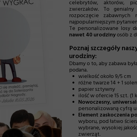
celebrytów, aktorów, pi
zwierzaków. To genialny 
rozpoczęcie zabawnych r
najpopularniejszym pytanie
Te personalizowane losy d
nawet 40 urodziny
osób z 
Poznaj szczegóły nasz
urodziny:
Dbamy o to, aby zabawa była 
podana.
wielkość około 9/5 cm
różne twarze 14 + 1 sole
papier sztywny
ilość w ofercie 15 szt. (1
Nowoczesny, uniwersal
personalizowaną cyfrą uro
Element zaskoczenia po
wyboru, pod łatwo ście
wybrane, wysokiej jakoś
zwierząt.