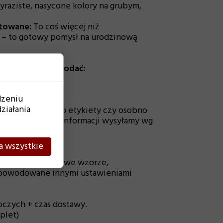
raziste, nasycone kolory na grubym,
ntowane:
To coś więcej niż
i – to gotowy pomysł na urodzinową
ącego prosimy podać:
dzeniu
enizantki
ziałania
ać przyklejone do etykiety czy osobno
enia (bez takiej informacji wysyłamy wg
a wszystkie
odbiegać od tych we wzorze,
spowodowane innymi ustawieniami
oczych + czas dostawy.
mplet)